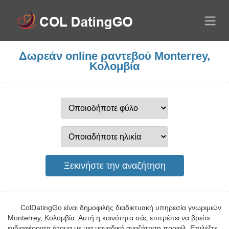
Δωρεάν online ραντεβού Monterrey,
Κολομβία
ColDatingGo είναι δημοφιλής διαδικτυακή υπηρεσία γνωριμιών
Monterrey, Κολομβία. Αυτή η κοινότητα σάς επιτρέπει να βρείτε
ενδιαφέροντα άτομα με μια μοναδική αναζήτηση προφίλ. Επιλέξτε