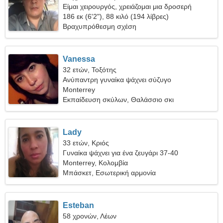
Είμαι χειρουργός, χρειάζομαι μια δροσερή
γυναίκα
186 εκ (6'2"), 88 κιλό (194 λίβρες)
Βραχυπρόθεσμη σχέση
Vanessa
32 ετών, Τοξότης
Ανύπαντρη γυναίκα ψάχνει σύζυγο
Monterrey
Εκπαίδευση σκύλων, Θαλάσσιο σκι
Lady
33 ετών, Κριός
Γυναίκα ψάχνει για ένα ζευγάρι 37-40
Monterrey, Κολομβία
Μπάσκετ, Εσωτερική αρμονία
Esteban
58 χρονών, Λέων