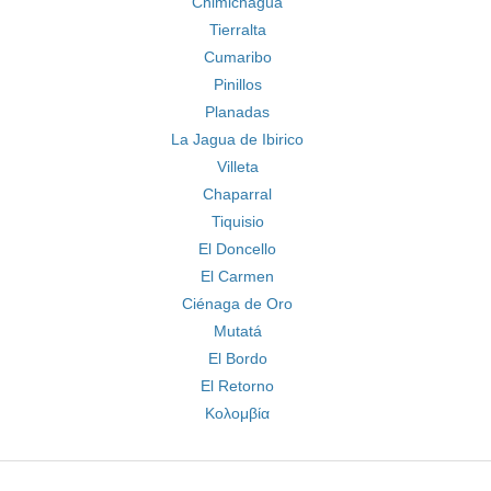
Chimichagua
Tierralta
Cumaribo
Pinillos
Planadas
La Jagua de Ibirico
Villeta
Chaparral
Tiquisio
El Doncello
El Carmen
Ciénaga de Oro
Mutatá
El Bordo
El Retorno
Κολομβία