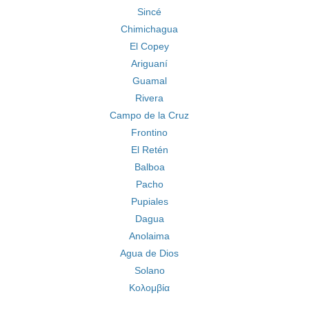
Sincé
Chimichagua
El Copey
Ariguaní
Guamal
Rivera
Campo de la Cruz
Frontino
El Retén
Balboa
Pacho
Pupiales
Dagua
Anolaima
Agua de Dios
Solano
Κολομβία