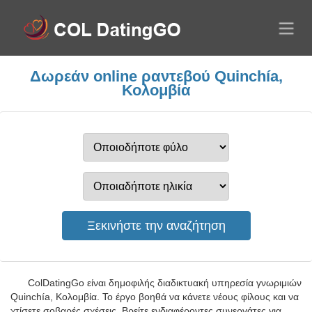
Δωρεάν online ραντεβού Quinchía,
Κολομβία
ColDatingGo είναι δημοφιλής διαδικτυακή υπηρεσία γνωριμιών
Quinchía, Κολομβία. Το έργο βοηθά να κάνετε νέους φίλους και να
χτίσετε σοβαρές σχέσεις. Βρείτε ενδιαφέροντες συνεργάτες για