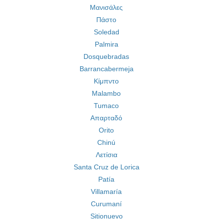
Μανισάλες
Πάστο
Soledad
Palmira
Dosquebradas
Barrancabermeja
Κίμπντο
Malambo
Tumaco
Απαρταδό
Orito
Chinú
Λετίσια
Santa Cruz de Lorica
Patía
Villamaría
Curumaní
Sitionuevo