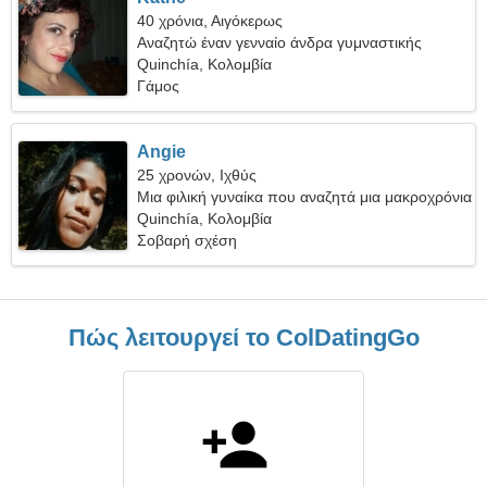
40 χρόνια, Αιγόκερως
Αναζητώ έναν γενναίο άνδρα γυμναστικής
Quinchía, Κολομβία
Γάμος
Angie
25 χρονών, Ιχθύς
Μια φιλική γυναίκα που αναζητά μια μακροχρόνια
σχέση
Quinchía, Κολομβία
Σοβαρή σχέση
Πώς λειτουργεί το ColDatingGo