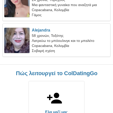
Μια φανταστική γυναίκα που αναζητά μια
σοβαρή σχέση
Copacabana, Κολομβία
Γάμος
Alejandra
58 χρονών, Τοξότης
Λατρεύω το μπόουλινγκ και το μπαλέτο
Copacabana, Κολομβία
Σοβαρή σχέση
Πώς λειτουργεί το ColDatingGo
Ελα μαζί μας