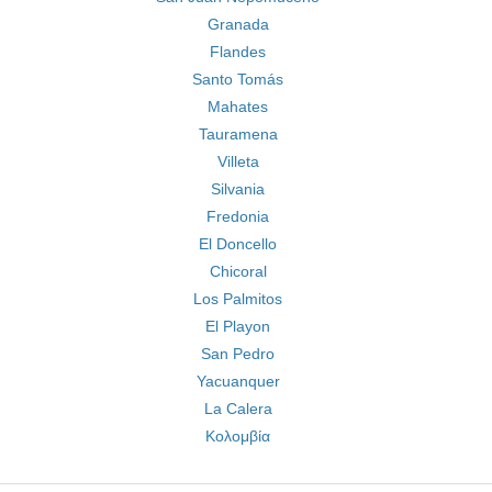
Granada
Flandes
Santo Tomás
Mahates
Tauramena
Villeta
Silvania
Fredonia
El Doncello
Chicoral
Los Palmitos
El Playon
San Pedro
Yacuanquer
La Calera
Κολομβία