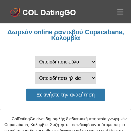
Δωρεάν online ραντεβού Copacabana,
Κολομβία
ColDatingGo είναι δημοφιλής διαδικτυακή υπηρεσία γνωριμιών
Copacabana, Κολομβία. Συζητήστε με ενδιαφέροντα άτομα σε μια
γενική συνομιλία και ρυθμίστε διάφορα φίλτρα για να επιλέξετε το