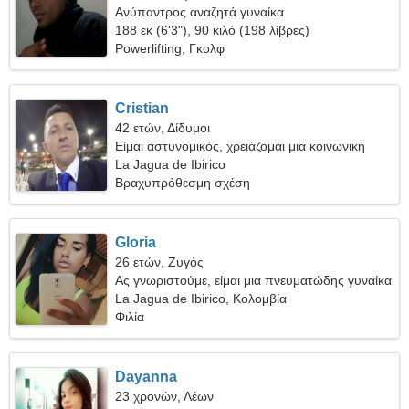
Ανύπαντρος αναζητά γυναίκα
188 εκ (6'3"), 90 κιλό (198 λίβρες)
Powerlifting, Γκολφ
Cristian
42 ετών, Δίδυμοι
Είμαι αστυνομικός, χρειάζομαι μια κοινωνική
γυναίκα
La Jagua de Ibirico
Βραχυπρόθεσμη σχέση
Gloria
26 ετών, Ζυγός
Ας γνωριστούμε, είμαι μια πνευματώδης γυναίκα
La Jagua de Ibirico, Κολομβία
Φιλία
Dayanna
23 χρονών, Λέων