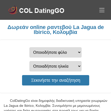
Δωρεάν online ραντεβού La Jagua de
Ibirico, Κολομβία
ColDatingGo είναι δημοφιλής διαδικτυακή υπηρεσία γνωριμιών
La Jagua de Ibirico, Κολομβία. Συνομιλήστε με μεμονωμένους
χρήστες και δείτε φωτογραφίες στα προφίλ τους για να βρείτε