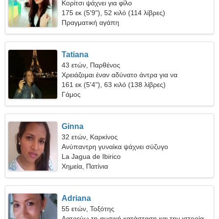
Κορίτσι ψάχνει για φίλο
175 εκ (5'9"), 52 κιλό (114 λίβρες)
Πραγματική αγάπη
Tatiana
43 ετών, Παρθένος
Χρειάζομαι έναν αδύνατο άντρα για να
ταξιδέψουμε μαζί
161 εκ (5'4"), 63 κιλό (138 λίβρες)
Γάμος
Ginna
32 ετών, Καρκίνος
Ανύπαντρη γυναίκα ψάχνει σύζυγο
La Jagua de Ibirico
Χημεία, Πατίνια
Adriana
55 ετών, Τοξότης
Λατρεύω τη φυσική κατάσταση και την ιστορία