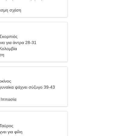
σμη σχέση
 Σκορπιός
νει για άντρα 28-31
Κολομβία
ση
ρκίνος
υναίκα ψάχνει σύζυγο 39-43
 Ιππασία
 Ταύρος
νει για φίλη