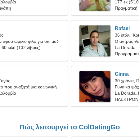
Κολομβία
177 εκ (5'10
αγάπη
Πραγματική
Rafael
ός
36 ετών, Κρ
 αφοσιωμένο φίλο για σκι μαζί
Ο άντρας θέλ
, 60 κιλό (132 λίβρες)
La Dorada
Προγραμματι
Ginna
Ζυγός
30 χρόνια, 
ερ που αναζητά μια κοινωνική
Γυναίκα ψάχν
Κολομβία
La Dorada, 
ΗΛΕΚΤΡΟΝΙ
Πώς λειτουργεί το ColDatingGo