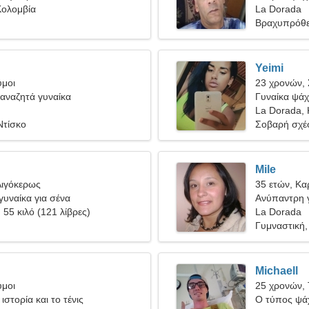
Κολομβία
La Dorada
Βραχυπρόθε
Yeimi
υμοι
23 χρονών,
αναζητά γυναίκα
Γυναίκα ψάχ
La Dorada, 
Ντίσκο
Σοβαρή σχέ
Mile
Αιγόκερως
35 ετών, Κα
υναίκα για σένα
Ανύπαντρη γ
, 55 κιλό (121 λίβρες)
La Dorada
Γυμναστική,
Michaell
υμοι
25 χρονών,
ιστορία και το τένις
Ο τύπος ψάχ