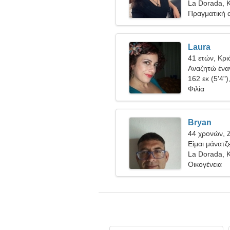
La Dorada, 
Πραγματική 
Laura
41 ετών, Κρι
Αναζητώ έναν
162 εκ (5'4")
Φιλία
Bryan
44 χρονών, 
Είμαι μάνατζ
γυναίκα
La Dorada, 
Οικογένεια