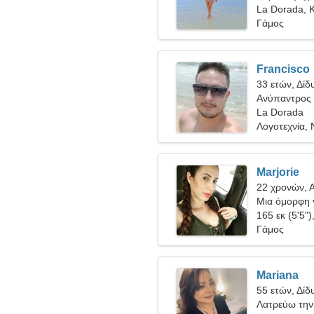
La Dorada, 
Γάμος
Francisco
33 ετών, Δίδ
Ανύπαντρος 
La Dorada
Λογοτεχνία, 
Marjorie
22 χρονών, 
Μια όμορφη γ
165 εκ (5'5")
Γάμος
Mariana
55 ετών, Δίδ
Λατρεύω την 