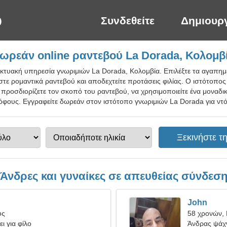
Συνδεθείτε
Δημιουρ
ωρεάν online ραντεβού La Dorada, Κολομβ
δικτυακή υπηρεσία γνωριμιών La Dorada, Κολομβία. Επιλέξτε τα αγαπη
ίστε ρομαντικά ραντεβού και αποδεχτείτε προτάσεις φιλίας. Ο ιστότοπος
 προσδιορίζετε τον σκοπό του ραντεβού, να χρησιμοποιείτε ένα μοναδικ
φους. Εγγραφείτε δωρεάν στον ιστότοπο γνωριμιών La Dorada για ντόπ
Άνδρες και γυναίκες σε απευθείας σύνδεσ
John
ύς
58 χρονών, 
ι για φίλο
Άνδρας ψάχν