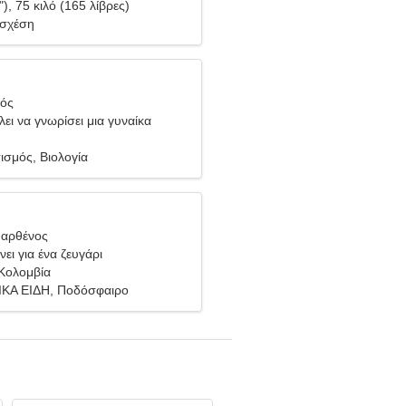
"), 75 κιλό (165 λίβρες)
 σχέση
ιός
ει να γνωρίσει μια γυναίκα
σμός, Βιολογία
Παρθένος
ει για ένα ζευγάρι
Κολομβία
ΚΑ ΕΙΔΗ, Ποδόσφαιρο