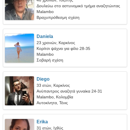
46 χρονών, Τοξότης
Δουλεύω στο αστυνομικό τμήμα αναζητώντας
μια ωραία γυναίκα
Malambo
Βραχυπρόθεσμη σχέση
Daniela
23 χρονών, Καρκίνος
Κορίτσι ψάχνει για φίλο 28-35
Malambo
Σοβαρή σχέση
Diego
33 ετών, Καρκίνος
Ανύπαντρος αναζητά γυναίκα 24-31
Malambo, Κολομβία
Αυτοκίνητα, Τένις
Erika
31 ετών, Ιχθύς