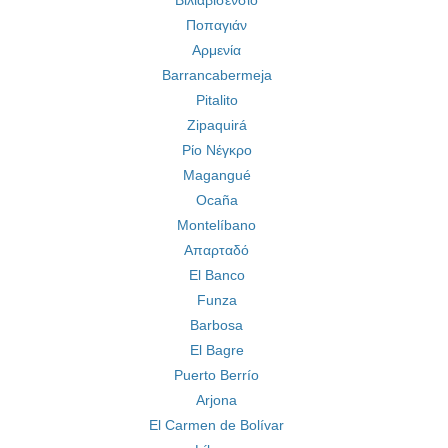
Βιλιαβισένσιο
Ποπαγιάν
Αρμενία
Barrancabermeja
Pitalito
Zipaquirá
Ρίο Νέγκρο
Magangué
Ocaña
Montelíbano
Απαρταδό
El Banco
Funza
Barbosa
El Bagre
Puerto Berrío
Arjona
El Carmen de Bolívar