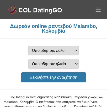
Δωρεάν online ραντεβού Malambo,
Κολομβία
ColDatingGo είναι δημοφιλής διαδικτυακή υπηρεσία γνωριμιών
Malambo, Κολομβία. Ο ιστότοπος σας επιτρέπει να διευρύνετε
τους ορίζοντές σας και να βρείτε νέους φίλους. Γνωρίστε πολλούς