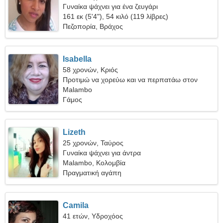
Γυναίκα ψάχνει για ένα ζευγάρι
161 εκ (5'4"), 54 κιλό (119 λίβρες)
Πεζοπορία, Βράχος
Isabella
58 χρονών, Κριός
Προτιμώ να χορεύω και να περπατάω στον
καθαρό αέρα
Malambo
Γάμος
Lizeth
25 χρονών, Ταύρος
Γυναίκα ψάχνει για άντρα
Malambo, Κολομβία
Πραγματική αγάπη
Camila
41 ετών, Υδροχόος