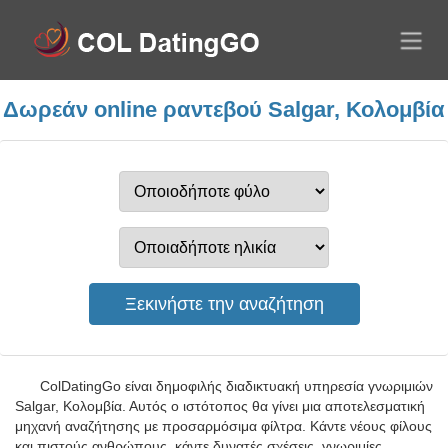
Δωρεάν online ραντεβού Salgar, Κολομβία
ColDatingGo είναι δημοφιλής διαδικτυακή υπηρεσία γνωριμιών
Salgar, Κολομβία. Αυτός ο ιστότοπος θα γίνει μια αποτελεσματική
μηχανή αναζήτησης με προσαρμόσιμα φίλτρα. Κάντε νέους φίλους
και πιστούς ανθρώπους, κάντε δυνατές σχέσεις, γνωριμίες,