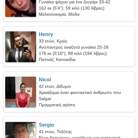
Γυναίκα ψάχνει για ένα ζευγάρι 33-42
162 εκ (5'4"), 59 κιλό (130 λίβρες)
Μελισσοκομία, Μόδα
Henry
33 ετών, Κριός
Ανύπαντρος αναζητά γυναίκα 25-28
176 εκ (5'10"), 88 κιλό (194 λίβρες)
Πατινάζ, Κατοικίδια
Nicol
42 ετών, Δίδυμοι
Χρειάζομαι έναν φανταστικό άνθρωπο που
περπατάει
Salgar
Πραγματική αγάπη
Sergio
41 ετών, Τοξότης
Είμαι δικηγόρος, χρειάζομαι μια γοητευτική