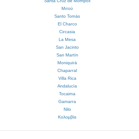
Santa Cruz de Mompox
Μιτού
Santo Tomás
El Charco
Circasia
La Mesa
San Jacinto
San Martín
Moniquirá
Chaparral
Villa Rica
Andalucía
Tocaima
Gamarra
Nilo
Κολομβία