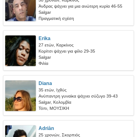
58 χρονών, Καρκίνος
Άνδρας ψάχνει για μια ανώτερη κυρία 46-55
Salgar
Πραγματική σχέση
Erika
27 ετών, Καρκίνος
Κορίτσι ψάχνει για φίλο 29-35
Salgar
Φιλία
Diana
35 ετών, Ιχθύς
Ανύπαντρη γυναίκα ψάχνει σύζυγο 39-43
Salgar, Κολομβία
Τόπι, ΜΟΥΣΙΚΗ
Adriàn
25 χρονών, Σκορπιός