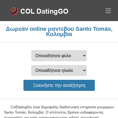
Δωρεάν online ραντεβού Santo Tomás,
Κολομβία
ColDatingGo είναι δημοφιλής διαδικτυακή υπηρεσία γνωριμιών
Santo Tomás, Κολομβία. Ο ιστότοπος βρίσκει ενδιαφέροντες
συνεργάτες για εσάς χρησιμοποιώντας ειδικές τεχνολογίες