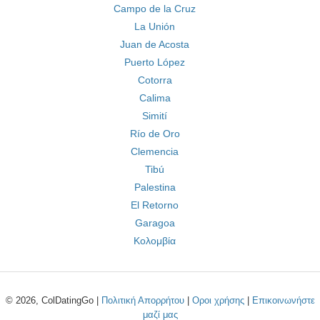
Campo de la Cruz
La Unión
Juan de Acosta
Puerto López
Cotorra
Calima
Simití
Río de Oro
Clemencia
Tibú
Palestina
El Retorno
Garagoa
Κολομβία
© 2026, ColDatingGo |
Πολιτική Απορρήτου
|
Οροι χρήσης
|
Επικοινωνήστε
μαζί μας