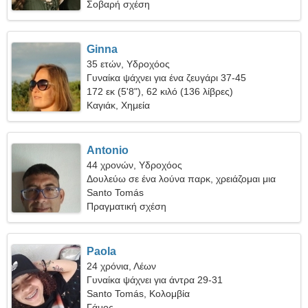
Σοβαρή σχέση
Ginna
35 ετών, Υδροχόος
Γυναίκα ψάχνει για ένα ζευγάρι 37-45
172 εκ (5'8"), 62 κιλό (136 λίβρες)
Καγιάκ, Χημεία
Antonio
44 χρονών, Υδροχόος
Δουλεύω σε ένα λούνα παρκ, χρειάζομαι μια
ντροπαλή γυναίκα
Santo Tomás
Πραγματική σχέση
Paola
24 χρόνια, Λέων
Γυναίκα ψάχνει για άντρα 29-31
Santo Tomás, Κολομβία
Γάμος