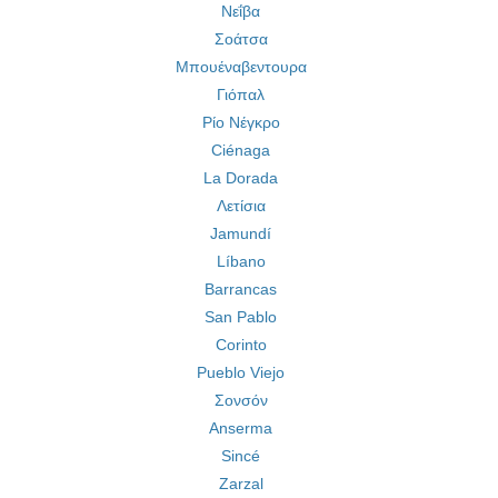
Νεΐβα
Σοάτσα
Μπουέναβεντουρα
Γιόπαλ
Ρίο Νέγκρο
Ciénaga
La Dorada
Λετίσια
Jamundí
Líbano
Barrancas
San Pablo
Corinto
Pueblo Viejo
Σονσόν
Anserma
Sincé
Zarzal