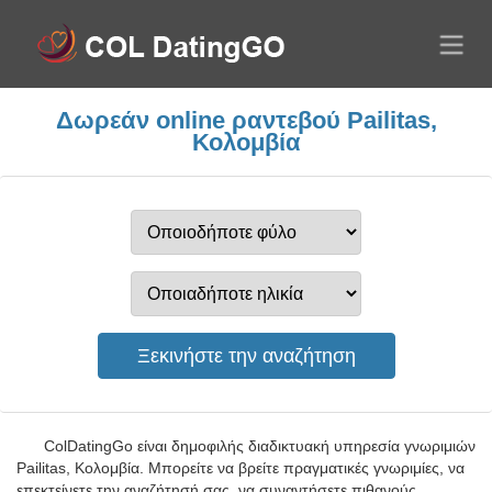
Δωρεάν online ραντεβού Pailitas,
Κολομβία
ColDatingGo είναι δημοφιλής διαδικτυακή υπηρεσία γνωριμιών
Pailitas, Κολομβία. Μπορείτε να βρείτε πραγματικές γνωριμίες, να
επεκτείνετε την αναζήτησή σας, να συναντήσετε πιθανούς