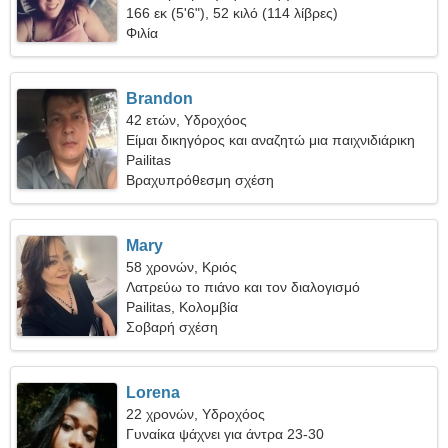
166 εκ (5'6"), 52 κιλό (114 λίβρες)
Φιλία
Brandon
42 ετών, Υδροχόος
Είμαι δικηγόρος και αναζητώ μια παιχνιδιάρικη
γυναίκα
Pailitas
Βραχυπρόθεσμη σχέση
Mary
58 χρονών, Κριός
Λατρεύω το πιάνο και τον διαλογισμό
Pailitas, Κολομβία
Σοβαρή σχέση
Lorena
22 χρονών, Υδροχόος
Γυναίκα ψάχνει για άντρα 23-30