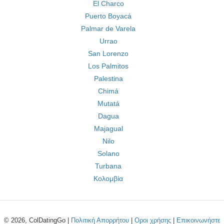
El Charco
Puerto Boyacá
Palmar de Varela
Urrao
San Lorenzo
Los Palmitos
Palestina
Chimá
Mutatá
Dagua
Majagual
Nilo
Solano
Turbana
Κολομβία
© 2026, ColDatingGo |
Πολιτική Απορρήτου
|
Οροι χρήσης
|
Επικοινωνήστε