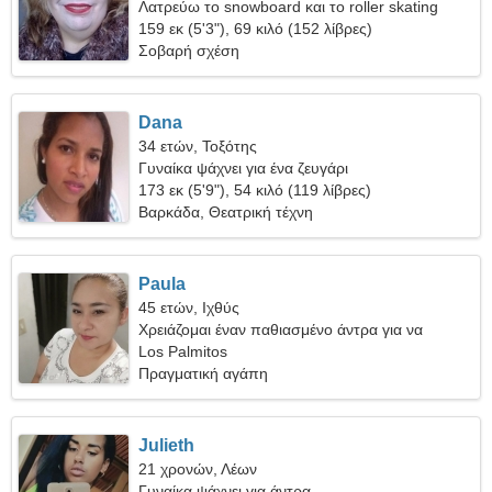
Λατρεύω το snowboard και το roller skating
159 εκ (5'3"), 69 κιλό (152 λίβρες)
Σοβαρή σχέση
Dana
34 ετών, Τοξότης
Γυναίκα ψάχνει για ένα ζευγάρι
173 εκ (5'9"), 54 κιλό (119 λίβρες)
Βαρκάδα, Θεατρική τέχνη
Paula
45 ετών, Ιχθύς
Χρειάζομαι έναν παθιασμένο άντρα για να
κάνουμε σκι μαζί
Los Palmitos
Πραγματική αγάπη
Julieth
21 χρονών, Λέων
Γυναίκα ψάχνει για άντρα