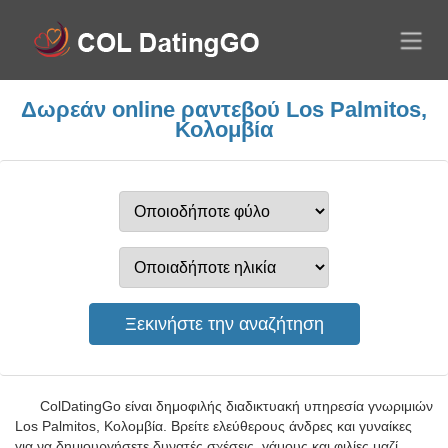
Δωρεάν online ραντεβού Los Palmitos,
Κολομβία
ColDatingGo είναι δημοφιλής διαδικτυακή υπηρεσία γνωριμιών
Los Palmitos, Κολομβία. Βρείτε ελεύθερους άνδρες και γυναίκες
για να δημιουργήσετε δυνατές σχέσεις, γάμους και φιλίες μαζί