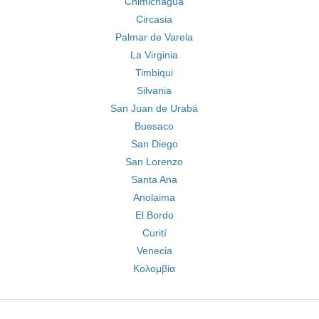
Chimichagua
Circasia
Palmar de Varela
La Virginia
Timbiqui
Silvania
San Juan de Urabá
Buesaco
San Diego
San Lorenzo
Santa Ana
Anolaima
El Bordo
Curití
Venecia
Κολομβία