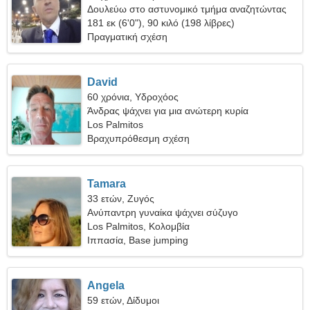
Δουλεύω στο αστυνομικό τμήμα αναζητώντας
μια καυτή γυναίκα
181 εκ (6'0"), 90 κιλό (198 λίβρες)
Πραγματική σχέση
David
60 χρόνια, Υδροχόος
Άνδρας ψάχνει για μια ανώτερη κυρία
Los Palmitos
Βραχυπρόθεσμη σχέση
Tamara
33 ετών, Ζυγός
Ανύπαντρη γυναίκα ψάχνει σύζυγο
Los Palmitos, Κολομβία
Ιππασία, Base jumping
Angela
59 ετών, Δίδυμοι