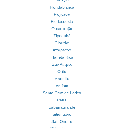
Μπέγιο
Floridablanca
Ριοχάτσα
Piedecuesta
Φακατατιβά
Zipaquirá
Girardot
Απαρταδό
Planeta Rica
Σαν Αντρές
Orito
Marinilla
Λετίσια
Santa Cruz de Lorica
Patía
Sabanagrande
Sitionuevo
San Onofre