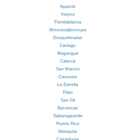
Αρμενία
Ιταγουί
Floridablanca
Μπουέναβεντουρα
Dosquebradas
Cartago
Magangué
Calarcá
San Marcos
Caucasia
La Estrella
Plato
San Gil
Barrancas
Sabanagrande
Puerto Rico
Mariquita
Caicedonia