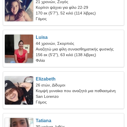
21 χρονών, Ζυγός
Κορίτσι ψάχνει για φίλο 22-29
170 εκ (5'7"), 52 κιλό (114 λίβρες)
Γάμος
Luisa
44 χρονών, Σκορπιός
Αναζητώ μια φίλη συναισθηματικής φυσικής
κατάστασης
156 εκ (5'2"), 63 κιλό (138 λίβρες)
Φιλία
Elizabeth
26 ετών, Δίδυμοι
Κομψή γυναίκα που αναζητά μια παθιασμένη
σχέση
San Lorenzo
Γάμος
Tatiana
30 χρόνια, Ιχθύς