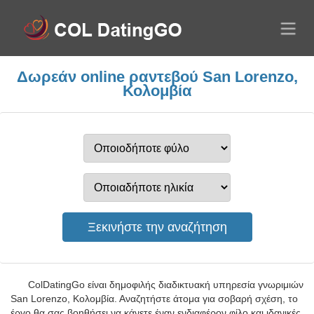
Δωρεάν online ραντεβού San Lorenzo,
Κολομβία
ColDatingGo είναι δημοφιλής διαδικτυακή υπηρεσία γνωριμιών
San Lorenzo, Κολομβία. Αναζητήστε άτομα για σοβαρή σχέση, το
έργο θα σας βοηθήσει να κάνετε έναν ενδιαφέρον φίλο και ιδανικές