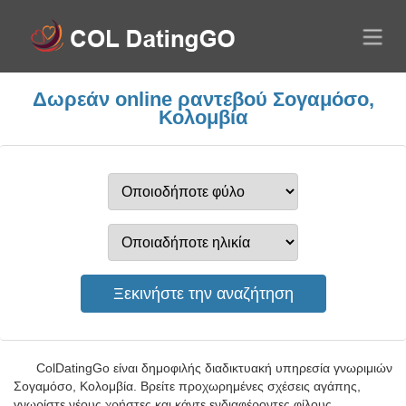
Δωρεάν online ραντεβού Σογαμόσο,
Κολομβία
ColDatingGo είναι δημοφιλής διαδικτυακή υπηρεσία γνωριμιών
Σογαμόσο, Κολομβία. Βρείτε προχωρημένες σχέσεις αγάπης,
γνωρίστε νέους χρήστες και κάντε ενδιαφέροντες φίλους.