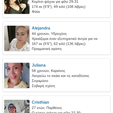
Κορίτσι ψάχνει για φίλο 29-31
174 εκ (5'9"), 49 κιλό (108 λίβρες)
Φιλία
Alejandra
44 χρονών, Υδροχόος
Χρειάζομαι έναν εξυπηρετικό άντρα για να
ταξιδέψουμε μαζί
167 εκ (5'6"), 62 κιλό (136 λίβρες)
Πραγματική αγάπη
Juliana
58 χρονών, Καρκίνος
Λατρεύω το σκάκι και τις καταδύσεις
Σογαμόσο
Σοβαρή σχέση
Cristhian
27 ετών, Παρθένος
Ο τύπος ψάχνει για φίλη 22-30