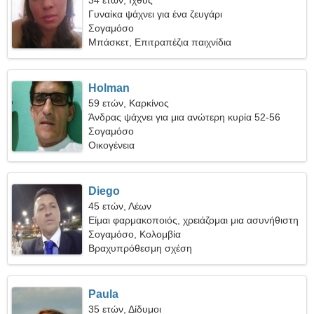
34 ετών, Ιχθύς
Γυναίκα ψάχνει για ένα ζευγάρι
Σογαμόσο
Μπάσκετ, Επιτραπέζια παιχνίδια
Holman
59 ετών, Καρκίνος
Άνδρας ψάχνει για μια ανώτερη κυρία 52-56
Σογαμόσο
Οικογένεια
Diego
45 ετών, Λέων
Είμαι φαρμακοποιός, χρειάζομαι μια ασυνήθιστη
γυναίκα
Σογαμόσο, Κολομβία
Βραχυπρόθεσμη σχέση
Paula
35 ετών, Δίδυμοι