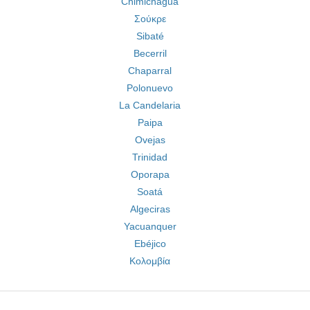
Chimichagua
Σούκρε
Sibaté
Becerril
Chaparral
Polonuevo
La Candelaria
Paipa
Ovejas
Trinidad
Oporapa
Soatá
Algeciras
Yacuanquer
Ebéjico
Κολομβία