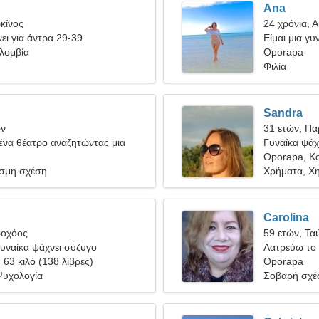
Ana
κίνος
24 χρόνια, 
ει για άντρα 29-39
Είμαι μια γυ
λομβία
Oporapa
Φιλία
Sandra
ων
31 ετών, Πα
ένα θέατρο αναζητώντας μια
Γυναίκα ψάχν
γυναίκα
Oporapa, Κ
σμη σχέση
Χρήματα, Χη
Carolina
ροχόος
59 ετών, Τα
υναίκα ψάχνει σύζυγο
Λατρεύω το 
, 63 κιλό (138 λίβρες)
Oporapa
Ψυχολογία
Σοβαρή σχέ