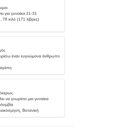
υμοι
ει για γυναίκα 21-31
), 78 κιλό (171 λίβρες)
γός
ωρίσω έναν ευγνώμονα άνθρωπο
 αγάπη
γόκερως
ει να γνωρίσει μια γυναίκα
ολομβία
ιακόσμηση, Βοτανική