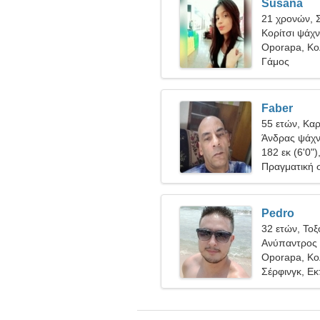
Susana
21 χρονών, 
Κορίτσι ψάχν
Oporapa, Κο
Γάμος
Faber
55 ετών, Καρ
Άνδρας ψάχνε
182 εκ (6'0")
Πραγματική 
Pedro
32 ετών, Τοξ
Ανύπαντρος 
Oporapa, Κο
Σέρφινγκ, Ε