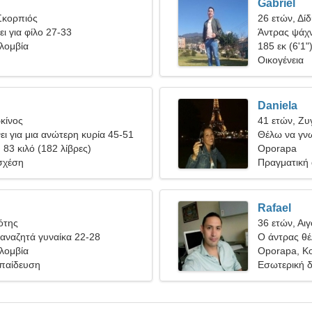
Gabriel
Σκορπιός
26 ετών, Δίδ
ει για φίλο 27-33
Άντρας ψάχν
λομβία
185 εκ (6'1"
Οικογένεια
Daniela
κίνος
41 ετών, Ζυ
ι για μια ανώτερη κυρία 45-51
Θέλω να γν
, 83 κιλό (182 λίβρες)
Oporapa
σχέση
Πραγματική
Rafael
ότης
36 ετών, Αι
αναζητά γυναίκα 22-28
Ο άντρας θέλ
λομβία
Oporapa, Κ
κπαίδευση
Εσωτερική δ