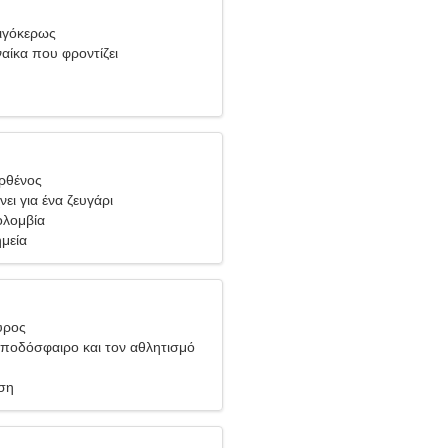
Αιγόκερως
ναίκα που φροντίζει
ρθένος
ει για ένα ζευγάρι
ολομβία
μεία
ύρος
ποδόσφαιρο και τον αθλητισμό
ση