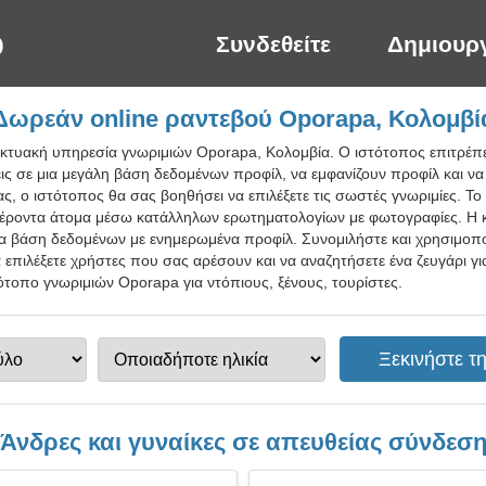
Συνδεθείτε
Δημιουρ
Δωρεάν online ραντεβού Oporapa, Κολομβί
ικτυακή υπηρεσία γνωριμιών Oporapa, Κολομβία. Ο ιστότοπος επιτρέπει
ις σε μια μεγάλη βάση δεδομένων προφίλ, να εμφανίζουν προφίλ και ν
ίας, ο ιστότοπος θα σας βοηθήσει να επιλέξετε τις σωστές γνωριμίες. Το
ιαφέροντα άτομα μέσω κατάλληλων ερωτηματολογίων με φωτογραφίες. Η
τια βάση δεδομένων με ενημερωμένα προφίλ. Συνομιλήστε και χρησιμοπ
να επιλέξετε χρήστες που σας αρέσουν και να αναζητήσετε ένα ζευγάρι γ
τότοπο γνωριμιών Oporapa για ντόπιους, ξένους, τουρίστες.
Άνδρες και γυναίκες σε απευθείας σύνδεσ