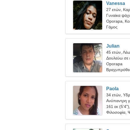
Vanessa
27 ετών, Καρ
Γυναίκα ψάχν
Oporapa, Κο
Γάμος
Julian
45 ετών, Λέ
Δουλεύω σε 
πνευματώδη 
Oporapa
Βραχυπρόθε
Paola
34 ετών, Υδ
Ανύπαντρη γ
161 εκ (5'4")
Φιλοσοφία, 