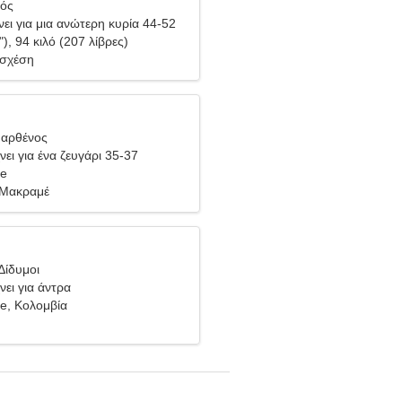
ιός
ει για μια ανώτερη κυρία 44-52
"), 94 κιλό (207 λίβρες)
 σχέση
Παρθένος
ει για ένα ζευγάρι 35-37
re
 Μακραμέ
Δίδυμοι
νει για άντρα
e, Κολομβία