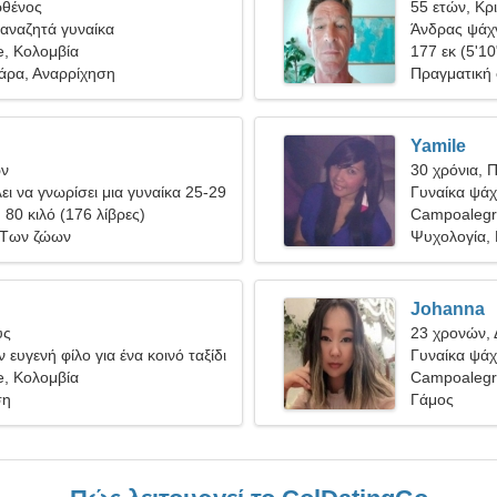
ρθένος
55 ετών, Κρ
αναζητά γυναίκα
Άνδρας ψάχν
, Κολομβία
177 εκ (5'10
θάρα, Αναρρίχηση
Πραγματική
Yamile
ων
30 χρόνια, 
ει να γνωρίσει μια γυναίκα 25-29
Γυναίκα ψάχν
, 80 κιλό (176 λίβρες)
Campoaleg
, Των ζώων
Ψυχολογία,
Johanna
ύς
23 χρονών, 
 ευγενή φίλο για ένα κοινό ταξίδι
Γυναίκα ψάχ
, Κολομβία
Campoalegr
ση
Γάμος