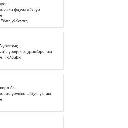
ύρος
υναίκα ψάχνει σύζυγο
re
 Ξένες γλώσσες
Αιγόκερως
ντής γραφείου, χρειάζομαι μια
ναίκα
e, Κολομβία
Σκορπιός
ρουσα γυναίκα ψάχνει για μια
ση
re