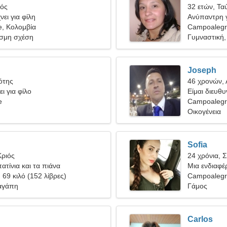
γός
32 ετών, Τα
ει για φίλη
Ανύπαντρη γ
, Κολομβία
Campoaleg
σμη σχέση
Γυμναστική,
Joseph
ότης
46 χρονών, 
ι για φίλο
Είμαι διευθυ
e
υπέροχη γυ
Campoalegr
Οικογένεια
Sofia
Κριός
24 χρόνια, 
ατίνια και τα πιάνα
Μια ενδιαφέ
, 69 κιλό (152 λίβρες)
σοβαρή σχέ
Campoaleg
αγάπη
Γάμος
Carlos