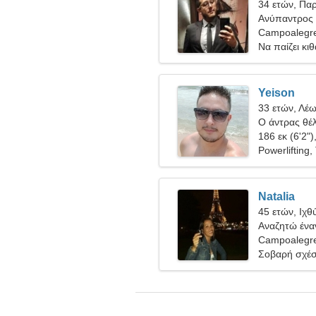
34 ετών, Πα
Ανύπαντρος 
Campoalegre
Να παίζει κι
Yeison
33 ετών, Λέ
Ο άντρας θέλ
186 εκ (6'2")
Powerlifting
Natalia
45 ετών, Ιχθ
Αναζητώ έναν
Campoalegre
Σοβαρή σχέ