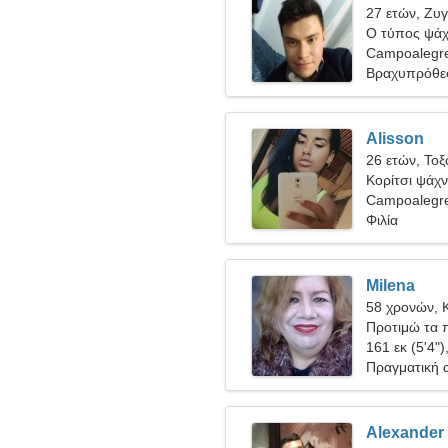
27 ετών, Ζυ
Ο τύπος ψάχν
Campoalegre
Βραχυπρόθε
Alisson
26 ετών, Τοξ
Κορίτσι ψάχνε
Campoalegr
Φιλία
Milena
58 χρονών, 
Προτιμώ τα π
161 εκ (5'4")
Πραγματική 
Alexander