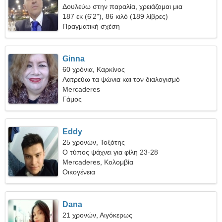
Δουλεύω στην παραλία, χρειάζομαι μια
παιχνιδιάρικη γυναίκα
187 εκ (6'2"), 86 κιλό (189 λίβρες)
Πραγματική σχέση
Ginna
60 χρόνια, Καρκίνος
Λατρεύω τα ψώνια και τον διαλογισμό
Mercaderes
Γάμος
Eddy
25 χρονών, Τοξότης
Ο τύπος ψάχνει για φίλη 23-28
Mercaderes, Κολομβία
Οικογένεια
Dana
21 χρονών, Αιγόκερως