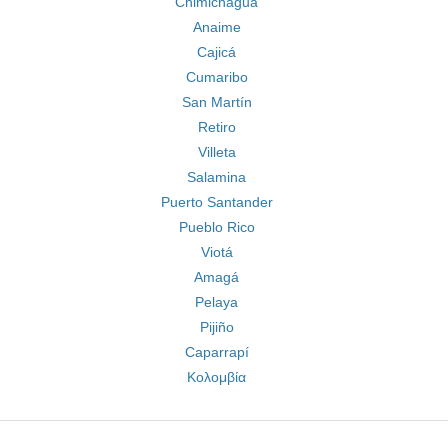
Chimichagua
Anaime
Cajicá
Cumaribo
San Martín
Retiro
Villeta
Salamina
Puerto Santander
Pueblo Rico
Viotá
Amagá
Pelaya
Pijiño
Caparrapí
Κολομβία