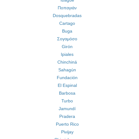
Ibagué
Ποπαγιάν
Dosquebradas
Cartago
Buga
Σογαμόσο
Girón
Ipiales
Chinchiná
Sahagún
Fundación
El Espinal
Barbosa
Turbo
Jamundí
Pradera
Puerto Rico
Pivijay