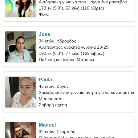
Αισθησιακή γυναίκα που ψάχνει ένα ραντεβού
173 εκ (5'9"), 53 κιλό (116 λίβρες)
Φιλία
Jose
34 ετών, Υδροχόος
Ανύπαντρος αναζητά γυναίκα 23-29
190 εκ (6'3"), 77 κιλό (169 λίβρες)
Πολιτική και δίκαιο, Μπάσκετ
Paula
45 ετών, Ζυγός
Χρειάζομαι έναν γενναίο άντρα για να κάνουμε σκι
μαζί
Mercaderes
Σοβαρή σχέση
Manuel
32 ετών, Σκορπιός
Ο άντρας θέλει να γνωρίσει μια γυναίκα