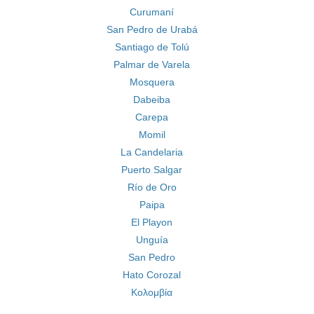
Curumaní
San Pedro de Urabá
Santiago de Tolú
Palmar de Varela
Mosquera
Dabeiba
Carepa
Momil
La Candelaria
Puerto Salgar
Río de Oro
Paipa
El Playon
Unguía
San Pedro
Hato Corozal
Κολομβία