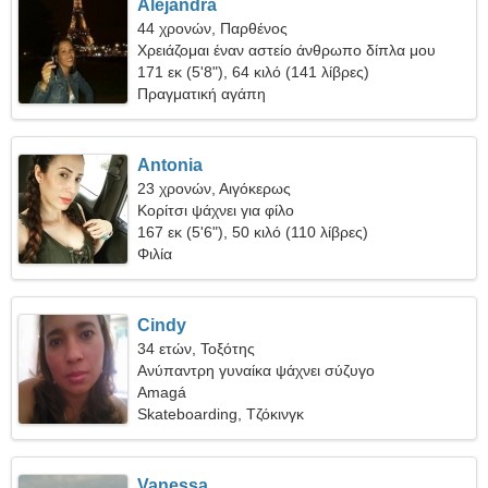
Alejandra
44 χρονών, Παρθένος
Χρειάζομαι έναν αστείο άνθρωπο δίπλα μου
171 εκ (5'8"), 64 κιλό (141 λίβρες)
Πραγματική αγάπη
Antonia
23 χρονών, Αιγόκερως
Κορίτσι ψάχνει για φίλο
167 εκ (5'6"), 50 κιλό (110 λίβρες)
Φιλία
Cindy
34 ετών, Τοξότης
Ανύπαντρη γυναίκα ψάχνει σύζυγο
Amagá
Skateboarding, Τζόκινγκ
Vanessa