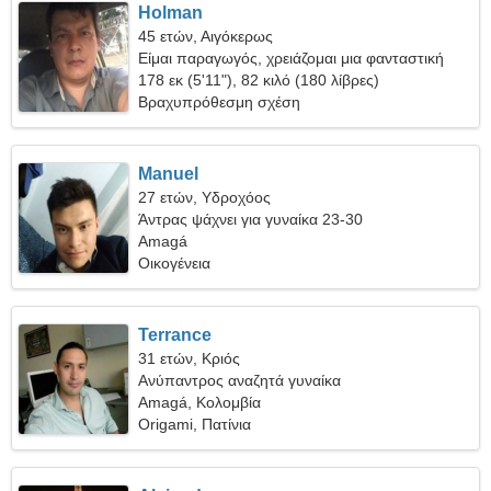
Holman
45 ετών, Αιγόκερως
Είμαι παραγωγός, χρειάζομαι μια φανταστική
γυναίκα
178 εκ (5'11"), 82 κιλό (180 λίβρες)
Βραχυπρόθεσμη σχέση
Manuel
27 ετών, Υδροχόος
Άντρας ψάχνει για γυναίκα 23-30
Amagá
Οικογένεια
Terrance
31 ετών, Κριός
Ανύπαντρος αναζητά γυναίκα
Amagá, Κολομβία
Origami, Πατίνια