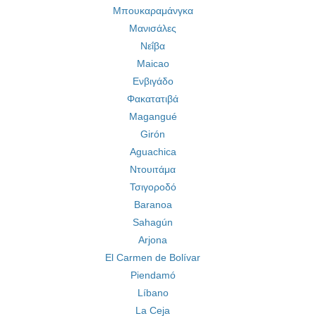
Μπουκαραμάνγκα
Μανισάλες
Νεΐβα
Maicao
Ενβιγάδο
Φακατατιβά
Magangué
Girón
Aguachica
Ντουιτάμα
Τσιγοροδό
Baranoa
Sahagún
Arjona
El Carmen de Bolívar
Piendamó
Líbano
La Ceja