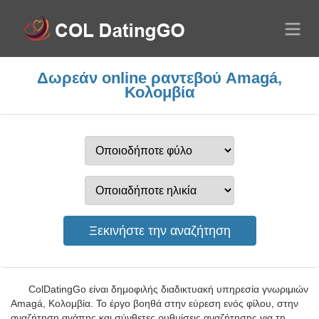
Δωρεάν online ραντεβού Amagá,
Κολομβία
ColDatingGo είναι δημοφιλής διαδικτυακή υπηρεσία γνωριμιών
Amagá, Κολομβία. Το έργο βοηθά στην εύρεση ενός φίλου, στην
αναζήτηση αγάπης και σύνθετες ρυθμίσεις αναζήτησης για τη