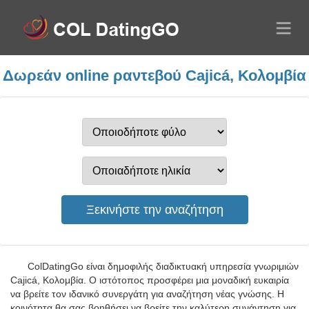
Δωρεάν online ραντεβού Cajicá, Κολομβία
ColDatingGo είναι δημοφιλής διαδικτυακή υπηρεσία γνωριμιών
Cajicá, Κολομβία. Ο ιστότοπος προσφέρει μια μοναδική ευκαιρία
να βρείτε τον ιδανικό συνεργάτη για αναζήτηση νέας γνώσης. Η
κοινότητα θα σας βοηθήσει να βρείτε την καλύτερη συνάντηση για