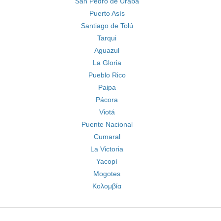
San Pedro de Urabá
Puerto Asís
Santiago de Tolú
Tarqui
Aguazul
La Gloria
Pueblo Rico
Paipa
Pácora
Viotá
Puente Nacional
Cumaral
La Victoria
Yacopí
Mogotes
Κολομβία