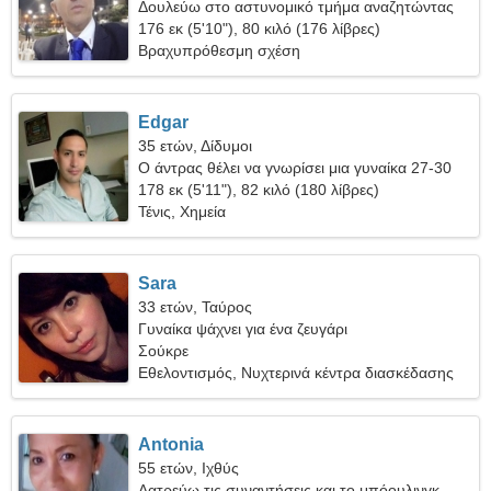
Δουλεύω στο αστυνομικό τμήμα αναζητώντας
μια γλυκιά γυναίκα
176 εκ (5'10"), 80 κιλό (176 λίβρες)
Βραχυπρόθεσμη σχέση
Edgar
35 ετών, Δίδυμοι
Ο άντρας θέλει να γνωρίσει μια γυναίκα 27-30
178 εκ (5'11"), 82 κιλό (180 λίβρες)
Τένις, Χημεία
Sara
33 ετών, Ταύρος
Γυναίκα ψάχνει για ένα ζευγάρι
Σούκρε
Εθελοντισμός, Νυχτερινά κέντρα διασκέδασης
Antonia
55 ετών, Ιχθύς
Λατρεύω τις συναντήσεις και το μπόουλινγκ