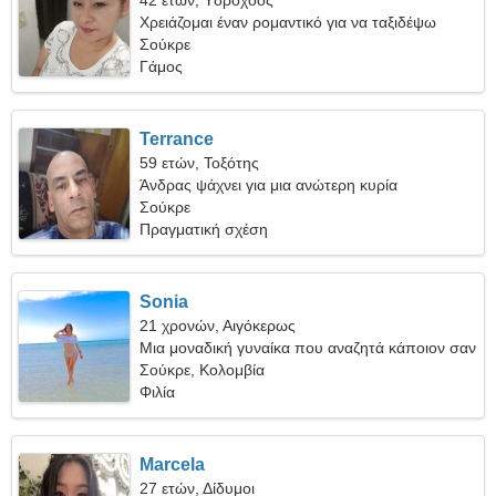
42 ετών, Υδροχόος
Χρειάζομαι έναν ρομαντικό για να ταξιδέψω
Σούκρε
Γάμος
Terrance
59 ετών, Τοξότης
Άνδρας ψάχνει για μια ανώτερη κυρία
Σούκρε
Πραγματική σχέση
Sonia
21 χρονών, Αιγόκερως
Μια μοναδική γυναίκα που αναζητά κάποιον σαν
εσάς
Σούκρε, Κολομβία
Φιλία
Marcela
27 ετών, Δίδυμοι