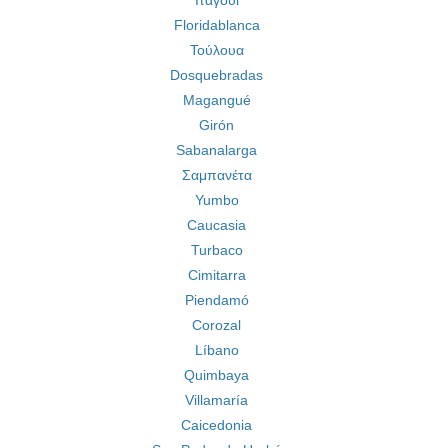
Ιταγουί
Floridablanca
Τούλουα
Dosquebradas
Magangué
Girón
Sabanalarga
Σαμπανέτα
Yumbo
Caucasia
Turbaco
Cimitarra
Piendamó
Corozal
Líbano
Quimbaya
Villamaría
Caicedonia