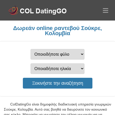
Δωρεάν online ραντεβού Σούκρε,
Κολομβία
ColDatingGo είναι δημοφιλής διαδικτυακή υπηρεσία γνωριμιών
Σούκρε, Κολομβία. Αυτό σας βοηθά να διευρύνετε τον κοινωνικό
σας κύκλο. Μπορείτε να γνωρίσετε την τέλεια γνωριμία για να