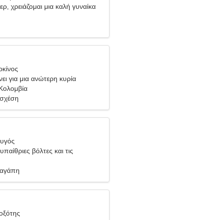
ερ, χρειάζομαι μια καλή γυναίκα
ρκίνος
ει για μια ανώτερη κυρία
 Κολομβία
 σχέση
Ζυγός
υπαίθριες βόλτες και τις
 αγάπη
Τοξότης