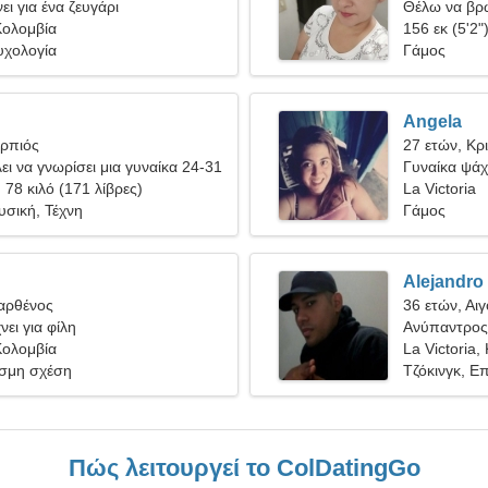
ει για ένα ζευγάρι
Θέλω να βρ
 Κολομβία
156 εκ (5'2"
χολογία
Γάμος
Angela
ορπιός
27 ετών, Κρ
ει να γνωρίσει μια γυναίκα 24-31
Γυναίκα ψάχ
, 78 κιλό (171 λίβρες)
La Victoria
υσική, Τέχνη
Γάμος
Alejandro
Παρθένος
36 ετών, Αι
ει για φίλη
Ανύπαντρος 
 Κολομβία
La Victoria,
σμη σχέση
Τζόκινγκ, Ε
Πώς λειτουργεί το ColDatingGo