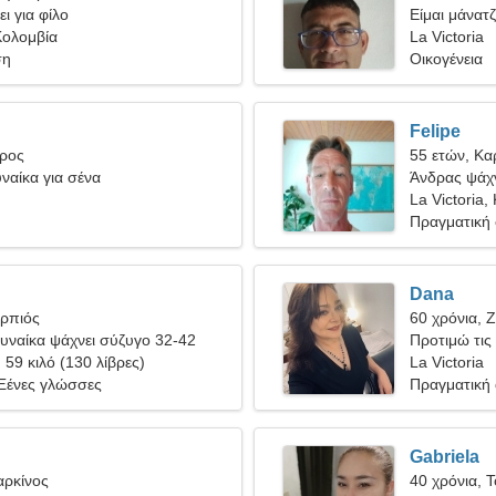
ι για φίλο
Είμαι μάνατζ
 Κολομβία
La Victoria
ση
Οικογένεια
Felipe
ύρος
55 ετών, Κα
ναίκα για σένα
Άνδρας ψάχν
La Victoria,
Πραγματική
Dana
ορπιός
60 χρόνια, 
υναίκα ψάχνει σύζυγο 32-42
Προτιμώ τις 
, 59 κιλό (130 λίβρες)
καταδύσεις
La Victoria
 Ξένες γλώσσες
Πραγματική
Gabriela
αρκίνος
40 χρόνια, 