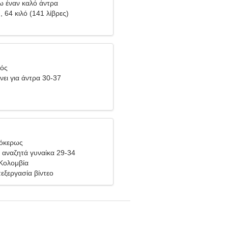
ω έναν καλό άντρα
), 64 κιλό (141 λίβρες)
ιός
νει για άντρα 30-37
γόκερως
αναζητά γυναίκα 29-34
 Κολομβία
πεξεργασία βίντεο