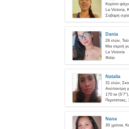
Κορίτσι ψάχνε
La Victoria,
Σοβαρή σχέ
Dania
26 ετών, Τα
Μια σεμνή γυ
La Victoria
Φιλία
Natalia
31 ετών, Σκ
Ανύπαντρη γ
170 εκ (5'7")
Περιπέτειες,
Nana
30 χρόνια, Κ