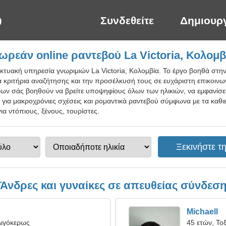
Συνδεθείτε
Δημιουρ
ωρεάν online ραντεβού La Victoria, Κολομβ
ικτυακή υπηρεσία γνωριμιών La Victoria, Κολομβία. Το έργο βοηθά στη
κριτήρια αναζήτησης και την προσέλκυσή τους σε ευχάριστη επικοινωνί
τρων σάς βοηθούν να βρείτε υποψηφίους όλων των ηλικιών, να εμφανίσε
ο για μακροχρόνιες σχέσεις και ρομαντικά ραντεβού σύμφωνα με τα καθ
ια ντόπιους, ξένους, τουρίστες.
Άνδρες και γυναίκες σε απευθείας σύνδεσ
Michaell
Αιγόκερως
45 ετών, Το