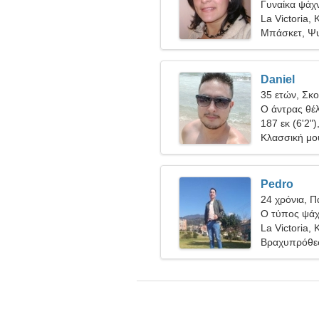
Γυναίκα ψάχν
La Victoria,
Μπάσκετ, Ψυ
Daniel
35 ετών, Σκ
Ο άντρας θέλ
187 εκ (6'2")
Κλασσική μο
Pedro
24 χρόνια, 
Ο τύπος ψάχν
La Victoria,
Βραχυπρόθε