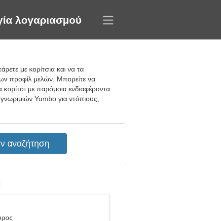
γία λογαριασμού
α
ρετε με κορίτσια και να τα
νων προφίλ μελών. Μπορείτε να
να κορίτσι με παρόμοια ενδιαφέροντα
 γνωριμιών Yumbo για ντόπιους,
η
ύρος