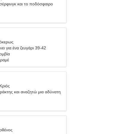
σέρφινγκ και το ποδόσφαιρο
γόκερως
ει για ένα ζευγάρι 39-42
ομβία
ραμέ
Κριός
πράκτης και αναζητώ μια αδύνατη
ρθένος