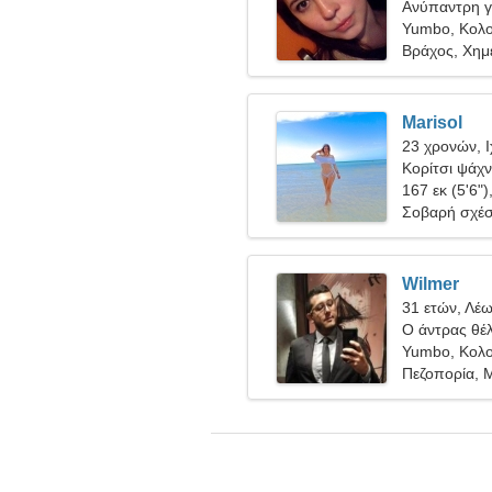
Ανύπαντρη γ
Yumbo, Κολο
Βράχος, Χημ
Marisol
23 χρονών, 
Κορίτσι ψάχνε
167 εκ (5'6")
Σοβαρή σχέ
Wilmer
31 ετών, Λέ
Ο άντρας θέλ
Yumbo, Κολο
Πεζοπορία, 