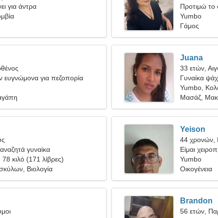
ει για άντρα
Προτιμώ το 
μβία
Yumbo
Γάμος
Juana
ρθένος
33 ετών, Αι
ν ευγνώμονα για πεζοπορία
Γυναίκα ψάχν
Yumbo, Κολ
αγάπη
Μασάζ, Μακ
Yeison
ύς
44 χρονών, 
αναζητά γυναίκα
Είμαι χειρο
, 78 κιλό (171 λίβρες)
γυναίκα
Yumbo
σκύλων, Βιολογία
Οικογένεια
Brandon
υμοι
56 ετών, Πα