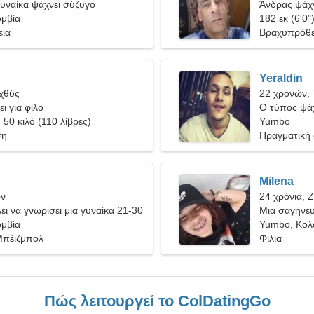
υναίκα ψάχνει σύζυγο
Άνδρας ψάχν
μβία
182 εκ (6'0"
εία
Βραχυπρόθε
Yeraldin
Ιχθύς
22 χρονών,
ι για φίλο
Ο τύπος ψάχ
, 50 κιλό (110 λίβρες)
Yumbo
ση
Πραγματική
Milena
ων
24 χρόνια, 
ει να γνωρίσει μια γυναίκα 21-30
Μια σαγηνευ
μβία
αγάπης
Yumbo, Κολ
Μπέιζμπολ
Φιλία
Πώς λειτουργεί το ColDatingGo