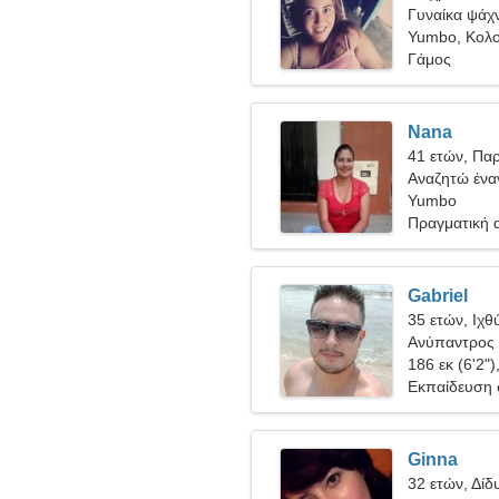
Γυναίκα ψάχν
Yumbo, Κολο
Γάμος
Nana
41 ετών, Πα
Αναζητώ ένα
Yumbo
Πραγματική 
Gabriel
35 ετών, Ιχθ
Ανύπαντρος 
186 εκ (6'2")
Εκπαίδευση 
Ginna
32 ετών, Δίδ