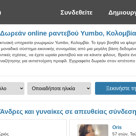
Συνδεθείτε
Δημιουρ
Δωρεάν online ραντεβού Yumbo, Κολομβί
ικτυακή υπηρεσία γνωριμιών Yumbo, Κολομβία. Το έργο βοηθά να φλερτά
 μοναδικό σύστημα εικονικής συνομιλίας από μια μεγάλη βάση δεδομέ
τικές σχέσεις, να έχετε ωραία ραντεβού και να κάνετε φίλους. Βρείτε έ
ναζήτησης για αντιστοίχιση προφίλ. Εγγραφείτε δωρεάν στον ιστότοπο
Άνδρες και γυναίκες σε απευθείας σύνδεσ
Oris
Κριός
57 ετών, Τα