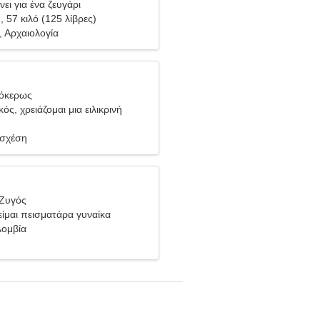
ει για ένα ζευγάρι
), 57 κιλό (125 λίβρες)
 Αρχαιολογία
γόκερως
κός, χρειάζομαι μια ειλικρινή
 σχέση
 Ζυγός
είμαι πεισματάρα γυναίκα
λομβία