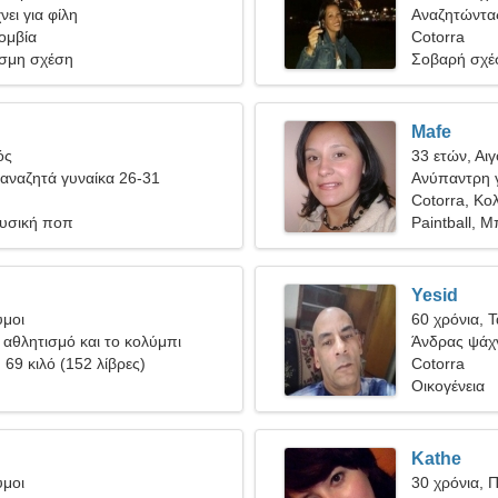
ει για φίλη
Αναζητώντας
ομβία
ζωή
Cotorra
σμη σχέση
Σοβαρή σχέ
Mafe
ός
33 ετών, Αι
αναζητά γυναίκα 26-31
Ανύπαντρη γ
Cotorra, Κο
ουσική ποπ
Paintball, Μ
Yesid
υμοι
60 χρόνια, 
αθλητισμό και το κολύμπι
Άνδρας ψάχν
, 69 κιλό (152 λίβρες)
Cotorra
Οικογένεια
Kathe
υμοι
30 χρόνια, 