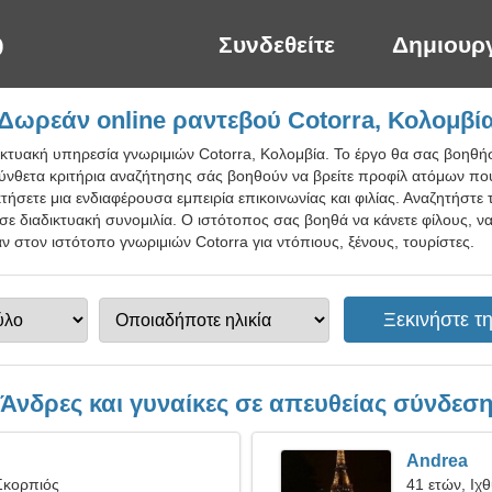
Συνδεθείτε
Δημιουρ
Δωρεάν online ραντεβού Cotorra, Κολομβί
ικτυακή υπηρεσία γνωριμιών Cotorra, Κολομβία. Το έργο θα σας βοηθήσε
ύνθετα κριτήρια αναζήτησης σάς βοηθούν να βρείτε προφίλ ατόμων που
ήσετε μια ενδιαφέρουσα εμπειρία επικοινωνίας και φιλίας. Αναζητήστε 
σε διαδικτυακή συνομιλία. Ο ιστότοπος σας βοηθά να κάνετε φίλους, να
ν στον ιστότοπο γνωριμιών Cotorra για ντόπιους, ξένους, τουρίστες.
Άνδρες και γυναίκες σε απευθείας σύνδεσ
Andrea
Σκορπιός
41 ετών, Ιχ