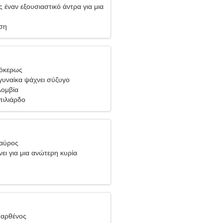
 έναν εξουσιαστικό άντρα για μια
ση
γόκερως
υναίκα ψάχνει σύζυγο
λομβία
πιλιάρδο
Ταύρος
ει για μια ανώτερη κυρία
Παρθένος