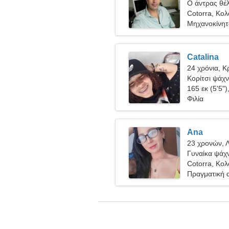
Ο άντρας θέλ
Cotorra, Κολ
Μηχανοκίνητο
Catalina
24 χρόνια, Κ
Κορίτσι ψάχν
165 εκ (5'5")
Φιλία
Ana
23 χρονών, 
Γυναίκα ψάχν
Cotorra, Κολ
Πραγματική 