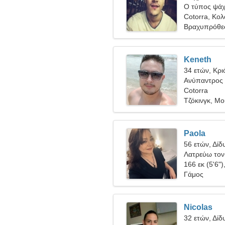
Ο τύπος ψάχν
Cotorra, Κολ
Βραχυπρόθε
Keneth
34 ετών, Κρι
Ανύπαντρος 
Cotorra
Τζόκινγκ, Μ
Paola
56 ετών, Δίδ
Λατρεύω τον 
166 εκ (5'6")
Γάμος
Nicolas
32 ετών, Δίδ