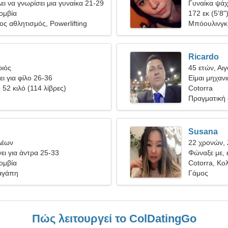
ει να γνωρίσει μια γυναίκα 21-29
Γυναίκα ψάχν
ομβία
172 εκ (5'8"
ς αθλητισμός, Powerlifting
Μπόουλινγκ,
Ricardo
ριός
45 ετών, Αι
ει για φίλο 26-36
Είμαι μηχανι
, 52 κιλό (114 λίβρες)
γυναίκα
Cotorra
Πραγματική
Susana
Λέων
22 χρονών,
ει για άντρα 25-33
Φώναξε με, 
ομβία
Cotorra, Κο
αγάπη
Γάμος
Πώς λειτουργεί το ColDatingGo