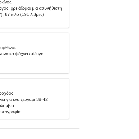
ρκίνος
ργός, χρειάζομαι μια ασυνήθιστη
"), 87 κιλό (191 λίβρες)
Παρθένος
υναίκα ψάχνει σύζυγο
δροχόος
ει για ένα ζευγάρι 38-42
ολομβία
ωτογραφία