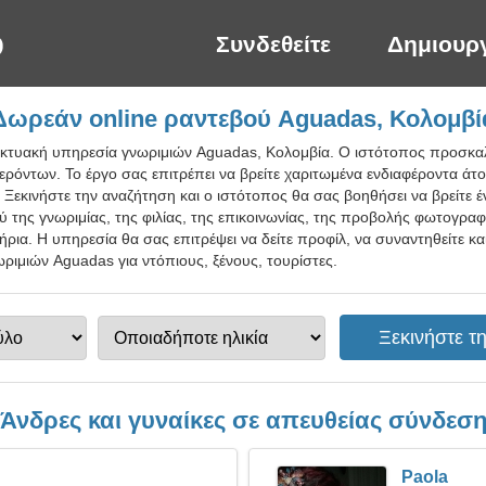
Συνδεθείτε
Δημιουρ
Δωρεάν online ραντεβού Aguadas, Κολομβί
δικτυακή υπηρεσία γνωριμιών Aguadas, Κολομβία. Ο ιστότοπος προσκαλ
ερόντων. Το έργο σας επιτρέπει να βρείτε χαριτωμένα ενδιαφέροντα άτομα
. Ξεκινήστε την αναζήτηση και ο ιστότοπος θα σας βοηθήσει να βρείτε 
της γνωριμίας, της φιλίας, της επικοινωνίας, της προβολής φωτογραφ
ια. Η υπηρεσία θα σας επιτρέψει να δείτε προφίλ, να συναντηθείτε κα
ριμιών Aguadas για ντόπιους, ξένους, τουρίστες.
Άνδρες και γυναίκες σε απευθείας σύνδεσ
Paola