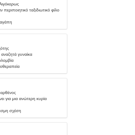
Αιγόκερως
ν περιποιητικό ταξιδιωτικό φίλο
 αγάπη
ξότης
 αναζητά γυναίκα
ολομβία
ιοθεραπεία
Παρθένος
ει για μια ανώτερη κυρία
σμη σχέση