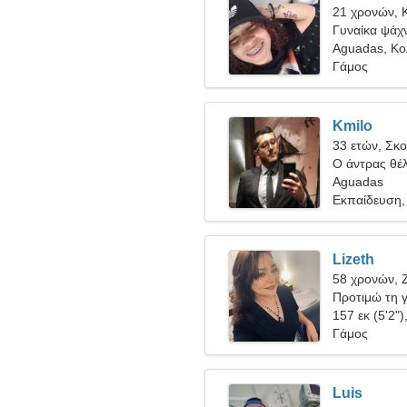
21 χρονών, 
Γυναίκα ψάχν
Aguadas, Κο
Γάμος
Kmilo
33 ετών, Σκ
Ο άντρας θέλ
Aguadas
Εκπαίδευση,
Lizeth
58 χρονών, 
Προτιμώ τη γ
157 εκ (5'2")
Γάμος
Luis