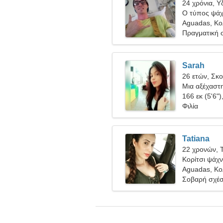
24 χρόνια, 
Ο τύπος ψάχν
Aguadas, Κο
Πραγματική 
Sarah
26 ετών, Σκ
Μια αξέχαστη
πραγματική 
166 εκ (5'6")
Φιλία
Tatiana
22 χρονών, 
Κορίτσι ψάχνε
Aguadas, Κο
Σοβαρή σχέ