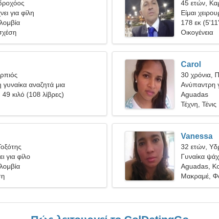
Υδροχόος
45 ετών, Κα
ει για φίλη
Είμαι χειρου
λομβία
γυναίκα
178 εκ (5'11
σχέση
Οικογένεια
Carol
ορπιός
30 χρόνια, 
 γυναίκα αναζητά μια
Ανύπαντρη γ
σχέση
, 49 κιλό (108 λίβρες)
Aguadas
Τέχνη, Τένις
Vanessa
Τοξότης
32 ετών, Υ
ι για φίλο
Γυναίκα ψάχν
λομβία
Aguadas, Κ
ση
Μακραμέ, Φ