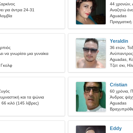
Καρκίνος
44 χρονών, 
ει για άντρα 24-31
Αναζητώ ένα
λομβία
Aguadas
Πραγματική
Yeraldin
ορπιός
36 ετών, Το
ει να γνωρίσει μια γυναίκα
Ανύπαντρος
Aguadas, Κ
 Γκολφ
Τζετ σκι, Ηλ
Cristian
Ζυγός
60 χρόνια, 
υμναστική και τα ψώνια
Άνδρας ψάχν
, 66 κιλό (145 λίβρες)
Aguadas
Βραχυπρόθε
Eddy